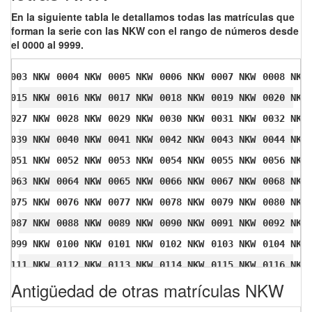
En la siguiente tabla le detallamos todas las matrículas que
forman la serie con las NKW con el rango de números desde
el 0000 al 9999.
0003 NKW
0004 NKW
0005 NKW
0006 NKW
0007 NKW
0008 NKW
0015 NKW
0016 NKW
0017 NKW
0018 NKW
0019 NKW
0020 NKW
0027 NKW
0028 NKW
0029 NKW
0030 NKW
0031 NKW
0032 NKW
0039 NKW
0040 NKW
0041 NKW
0042 NKW
0043 NKW
0044 NKW
0051 NKW
0052 NKW
0053 NKW
0054 NKW
0055 NKW
0056 NKW
0063 NKW
0064 NKW
0065 NKW
0066 NKW
0067 NKW
0068 NKW
0075 NKW
0076 NKW
0077 NKW
0078 NKW
0079 NKW
0080 NKW
0087 NKW
0088 NKW
0089 NKW
0090 NKW
0091 NKW
0092 NKW
0099 NKW
0100 NKW
0101 NKW
0102 NKW
0103 NKW
0104 NKW
0111 NKW
0112 NKW
0113 NKW
0114 NKW
0115 NKW
0116 NKW
Antigüedad de otras matrículas NKW
0123 NKW
0124 NKW
0125 NKW
0126 NKW
0127 NKW
0128 NKW
0135 NKW
0136 NKW
0137 NKW
0138 NKW
0139 NKW
0140 NKW