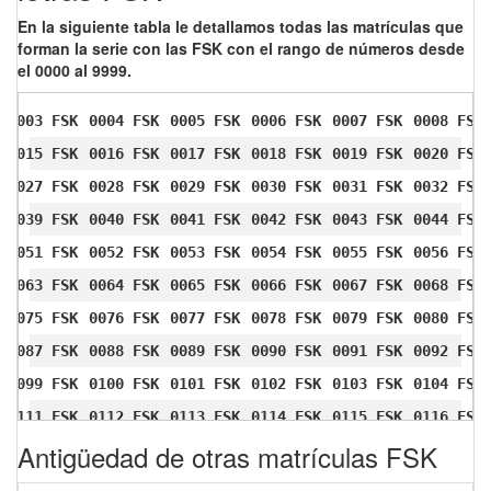
En la siguiente tabla le detallamos todas las matrículas que
forman la serie con las FSK con el rango de números desde
el 0000 al 9999.
0003 FSK
0004 FSK
0005 FSK
0006 FSK
0007 FSK
0008 FSK
0015 FSK
0016 FSK
0017 FSK
0018 FSK
0019 FSK
0020 FSK
0027 FSK
0028 FSK
0029 FSK
0030 FSK
0031 FSK
0032 FSK
0039 FSK
0040 FSK
0041 FSK
0042 FSK
0043 FSK
0044 FSK
0051 FSK
0052 FSK
0053 FSK
0054 FSK
0055 FSK
0056 FSK
0063 FSK
0064 FSK
0065 FSK
0066 FSK
0067 FSK
0068 FSK
0075 FSK
0076 FSK
0077 FSK
0078 FSK
0079 FSK
0080 FSK
0087 FSK
0088 FSK
0089 FSK
0090 FSK
0091 FSK
0092 FSK
0099 FSK
0100 FSK
0101 FSK
0102 FSK
0103 FSK
0104 FSK
0111 FSK
0112 FSK
0113 FSK
0114 FSK
0115 FSK
0116 FSK
Antigüedad de otras matrículas FSK
0123 FSK
0124 FSK
0125 FSK
0126 FSK
0127 FSK
0128 FSK
0135 FSK
0136 FSK
0137 FSK
0138 FSK
0139 FSK
0140 FSK