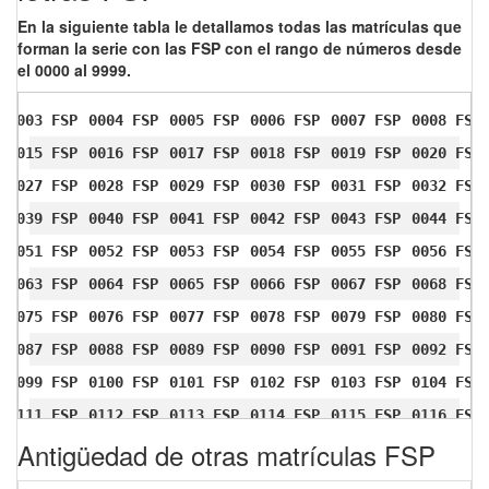
En la siguiente tabla le detallamos todas las matrículas que
forman la serie con las FSP con el rango de números desde
el 0000 al 9999.
0003 FSP
0004 FSP
0005 FSP
0006 FSP
0007 FSP
0008 FSP
0015 FSP
0016 FSP
0017 FSP
0018 FSP
0019 FSP
0020 FSP
0027 FSP
0028 FSP
0029 FSP
0030 FSP
0031 FSP
0032 FSP
0039 FSP
0040 FSP
0041 FSP
0042 FSP
0043 FSP
0044 FSP
0051 FSP
0052 FSP
0053 FSP
0054 FSP
0055 FSP
0056 FSP
0063 FSP
0064 FSP
0065 FSP
0066 FSP
0067 FSP
0068 FSP
0075 FSP
0076 FSP
0077 FSP
0078 FSP
0079 FSP
0080 FSP
0087 FSP
0088 FSP
0089 FSP
0090 FSP
0091 FSP
0092 FSP
0099 FSP
0100 FSP
0101 FSP
0102 FSP
0103 FSP
0104 FSP
0111 FSP
0112 FSP
0113 FSP
0114 FSP
0115 FSP
0116 FSP
Antigüedad de otras matrículas FSP
0123 FSP
0124 FSP
0125 FSP
0126 FSP
0127 FSP
0128 FSP
0135 FSP
0136 FSP
0137 FSP
0138 FSP
0139 FSP
0140 FSP