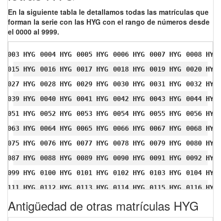
En la siguiente tabla le detallamos todas las matrículas que
forman la serie con las HYG con el rango de números desde
el 0000 al 9999.
0003 HYG
0004 HYG
0005 HYG
0006 HYG
0007 HYG
0008 HYG
0015 HYG
0016 HYG
0017 HYG
0018 HYG
0019 HYG
0020 HYG
0027 HYG
0028 HYG
0029 HYG
0030 HYG
0031 HYG
0032 HYG
0039 HYG
0040 HYG
0041 HYG
0042 HYG
0043 HYG
0044 HYG
0051 HYG
0052 HYG
0053 HYG
0054 HYG
0055 HYG
0056 HYG
0063 HYG
0064 HYG
0065 HYG
0066 HYG
0067 HYG
0068 HYG
0075 HYG
0076 HYG
0077 HYG
0078 HYG
0079 HYG
0080 HYG
0087 HYG
0088 HYG
0089 HYG
0090 HYG
0091 HYG
0092 HYG
0099 HYG
0100 HYG
0101 HYG
0102 HYG
0103 HYG
0104 HYG
0111 HYG
0112 HYG
0113 HYG
0114 HYG
0115 HYG
0116 HYG
Antigüedad de otras matrículas HYG
0123 HYG
0124 HYG
0125 HYG
0126 HYG
0127 HYG
0128 HYG
0135 HYG
0136 HYG
0137 HYG
0138 HYG
0139 HYG
0140 HYG