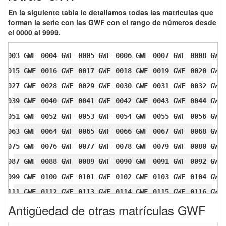
En la siguiente tabla le detallamos todas las matrículas que
forman la serie con las GWF con el rango de números desde
el 0000 al 9999.
0003 GWF
0004 GWF
0005 GWF
0006 GWF
0007 GWF
0008 GWF
0015 GWF
0016 GWF
0017 GWF
0018 GWF
0019 GWF
0020 GWF
0027 GWF
0028 GWF
0029 GWF
0030 GWF
0031 GWF
0032 GWF
0039 GWF
0040 GWF
0041 GWF
0042 GWF
0043 GWF
0044 GWF
0051 GWF
0052 GWF
0053 GWF
0054 GWF
0055 GWF
0056 GWF
0063 GWF
0064 GWF
0065 GWF
0066 GWF
0067 GWF
0068 GWF
0075 GWF
0076 GWF
0077 GWF
0078 GWF
0079 GWF
0080 GWF
0087 GWF
0088 GWF
0089 GWF
0090 GWF
0091 GWF
0092 GWF
0099 GWF
0100 GWF
0101 GWF
0102 GWF
0103 GWF
0104 GWF
0111 GWF
0112 GWF
0113 GWF
0114 GWF
0115 GWF
0116 GWF
Antigüedad de otras matrículas GWF
0123 GWF
0124 GWF
0125 GWF
0126 GWF
0127 GWF
0128 GWF
0135 GWF
0136 GWF
0137 GWF
0138 GWF
0139 GWF
0140 GWF