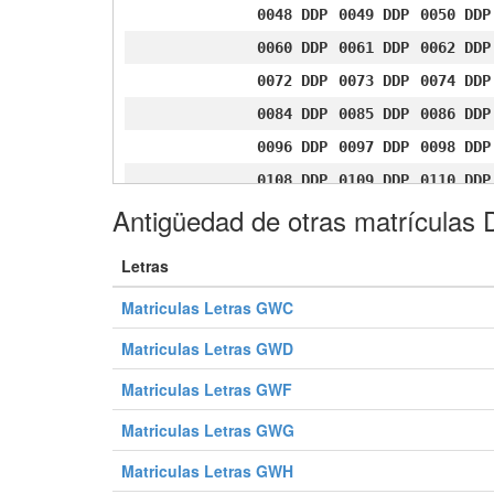
0048 DDP
0049 DDP
0050 DDP
0060 DDP
0061 DDP
0062 DDP
0072 DDP
0073 DDP
0074 DDP
0084 DDP
0085 DDP
0086 DDP
0096 DDP
0097 DDP
0098 DDP
0108 DDP
0109 DDP
0110 DDP
Antigüedad de otras matrículas
0120 DDP
0121 DDP
0122 DDP
0132 DDP
0133 DDP
0134 DDP
Letras
0144 DDP
0145 DDP
0146 DDP
Matriculas Letras GWC
0156 DDP
0157 DDP
0158 DDP
0168 DDP
0169 DDP
0170 DDP
Matriculas Letras GWD
0180 DDP
0181 DDP
0182 DDP
Matriculas Letras GWF
0192 DDP
0193 DDP
0194 DDP
Matriculas Letras GWG
0204 DDP
0205 DDP
0206 DDP
Matriculas Letras GWH
0216 DDP
0217 DDP
0218 DDP