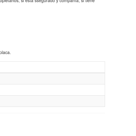
opietarios, si está ssegurado y compañía, si tiene
placa.