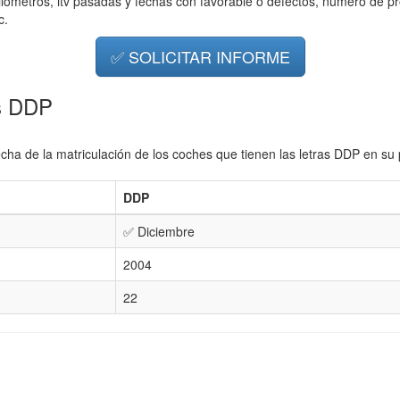
ilometros, itv pasadas y fechas con favorable o defectos, número de pr
c.
✅ SOLICITAR INFORME
as DDP
cha de la matriculación de los coches que tienen las letras DDP en su 
DDP
✅ Diciembre
2004
22