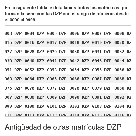
En la siguiente tabla le detallamos todas las matrículas que
forman la serie con las DZP con el rango de números desde
el 0000 al 9999.
0003 DZP
0004 DZP
0005 DZP
0006 DZP
0007 DZP
0008 DZP
0015 DZP
0016 DZP
0017 DZP
0018 DZP
0019 DZP
0020 DZP
0027 DZP
0028 DZP
0029 DZP
0030 DZP
0031 DZP
0032 DZP
0039 DZP
0040 DZP
0041 DZP
0042 DZP
0043 DZP
0044 DZP
0051 DZP
0052 DZP
0053 DZP
0054 DZP
0055 DZP
0056 DZP
0063 DZP
0064 DZP
0065 DZP
0066 DZP
0067 DZP
0068 DZP
0075 DZP
0076 DZP
0077 DZP
0078 DZP
0079 DZP
0080 DZP
0087 DZP
0088 DZP
0089 DZP
0090 DZP
0091 DZP
0092 DZP
0099 DZP
0100 DZP
0101 DZP
0102 DZP
0103 DZP
0104 DZP
0111 DZP
0112 DZP
0113 DZP
0114 DZP
0115 DZP
0116 DZP
Antigüedad de otras matrículas DZP
0123 DZP
0124 DZP
0125 DZP
0126 DZP
0127 DZP
0128 DZP
0135 DZP
0136 DZP
0137 DZP
0138 DZP
0139 DZP
0140 DZP