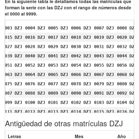
En la siguiente tabla le detallamos todas las matrículas que
forman la serie con las DZJ con el rango de números desde
el 0000 al 9999.
0003 DZJ
0004 DZJ
0005 DZJ
0006 DZJ
0007 DZJ
0008 DZJ
0015 DZJ
0016 DZJ
0017 DZJ
0018 DZJ
0019 DZJ
0020 DZJ
0027 DZJ
0028 DZJ
0029 DZJ
0030 DZJ
0031 DZJ
0032 DZJ
0039 DZJ
0040 DZJ
0041 DZJ
0042 DZJ
0043 DZJ
0044 DZJ
0051 DZJ
0052 DZJ
0053 DZJ
0054 DZJ
0055 DZJ
0056 DZJ
0063 DZJ
0064 DZJ
0065 DZJ
0066 DZJ
0067 DZJ
0068 DZJ
0075 DZJ
0076 DZJ
0077 DZJ
0078 DZJ
0079 DZJ
0080 DZJ
0087 DZJ
0088 DZJ
0089 DZJ
0090 DZJ
0091 DZJ
0092 DZJ
0099 DZJ
0100 DZJ
0101 DZJ
0102 DZJ
0103 DZJ
0104 DZJ
0111 DZJ
0112 DZJ
0113 DZJ
0114 DZJ
0115 DZJ
0116 DZJ
Antigüedad de otras matrículas DZJ
0123 DZJ
0124 DZJ
0125 DZJ
0126 DZJ
0127 DZJ
0128 DZJ
0135 DZJ
0136 DZJ
0137 DZJ
0138 DZJ
0139 DZJ
0140 DZJ
Letras
Mes
Año