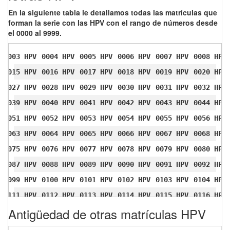
En la siguiente tabla le detallamos todas las matrículas que
forman la serie con las HPV con el rango de números desde
el 0000 al 9999.
0003 HPV
0004 HPV
0005 HPV
0006 HPV
0007 HPV
0008 HPV
0015 HPV
0016 HPV
0017 HPV
0018 HPV
0019 HPV
0020 HPV
0027 HPV
0028 HPV
0029 HPV
0030 HPV
0031 HPV
0032 HPV
0039 HPV
0040 HPV
0041 HPV
0042 HPV
0043 HPV
0044 HPV
0051 HPV
0052 HPV
0053 HPV
0054 HPV
0055 HPV
0056 HPV
0063 HPV
0064 HPV
0065 HPV
0066 HPV
0067 HPV
0068 HPV
0075 HPV
0076 HPV
0077 HPV
0078 HPV
0079 HPV
0080 HPV
0087 HPV
0088 HPV
0089 HPV
0090 HPV
0091 HPV
0092 HPV
0099 HPV
0100 HPV
0101 HPV
0102 HPV
0103 HPV
0104 HPV
0111 HPV
0112 HPV
0113 HPV
0114 HPV
0115 HPV
0116 HPV
Antigüedad de otras matrículas HPV
0123 HPV
0124 HPV
0125 HPV
0126 HPV
0127 HPV
0128 HPV
0135 HPV
0136 HPV
0137 HPV
0138 HPV
0139 HPV
0140 HPV