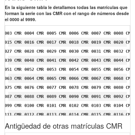
En la siguiente tabla le detallamos todas las matrículas que
forman la serie con las CMR con el rango de números desde
el 0000 al 9999.
0003 CMR
0004 CMR
0005 CMR
0006 CMR
0007 CMR
0008 CMR
0015 CMR
0016 CMR
0017 CMR
0018 CMR
0019 CMR
0020 CMR
0027 CMR
0028 CMR
0029 CMR
0030 CMR
0031 CMR
0032 CMR
0039 CMR
0040 CMR
0041 CMR
0042 CMR
0043 CMR
0044 CMR
0051 CMR
0052 CMR
0053 CMR
0054 CMR
0055 CMR
0056 CMR
0063 CMR
0064 CMR
0065 CMR
0066 CMR
0067 CMR
0068 CMR
0075 CMR
0076 CMR
0077 CMR
0078 CMR
0079 CMR
0080 CMR
0087 CMR
0088 CMR
0089 CMR
0090 CMR
0091 CMR
0092 CMR
0099 CMR
0100 CMR
0101 CMR
0102 CMR
0103 CMR
0104 CMR
0111 CMR
0112 CMR
0113 CMR
0114 CMR
0115 CMR
0116 CMR
Antigüedad de otras matrículas CMR
0123 CMR
0124 CMR
0125 CMR
0126 CMR
0127 CMR
0128 CMR
0135 CMR
0136 CMR
0137 CMR
0138 CMR
0139 CMR
0140 CMR