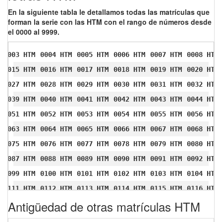
En la siguiente tabla le detallamos todas las matrículas que
forman la serie con las HTM con el rango de números desde
el 0000 al 9999.
0003 HTM
0004 HTM
0005 HTM
0006 HTM
0007 HTM
0008 HTM
0015 HTM
0016 HTM
0017 HTM
0018 HTM
0019 HTM
0020 HTM
0027 HTM
0028 HTM
0029 HTM
0030 HTM
0031 HTM
0032 HTM
0039 HTM
0040 HTM
0041 HTM
0042 HTM
0043 HTM
0044 HTM
0051 HTM
0052 HTM
0053 HTM
0054 HTM
0055 HTM
0056 HTM
0063 HTM
0064 HTM
0065 HTM
0066 HTM
0067 HTM
0068 HTM
0075 HTM
0076 HTM
0077 HTM
0078 HTM
0079 HTM
0080 HTM
0087 HTM
0088 HTM
0089 HTM
0090 HTM
0091 HTM
0092 HTM
0099 HTM
0100 HTM
0101 HTM
0102 HTM
0103 HTM
0104 HTM
0111 HTM
0112 HTM
0113 HTM
0114 HTM
0115 HTM
0116 HTM
Antigüedad de otras matrículas HTM
0123 HTM
0124 HTM
0125 HTM
0126 HTM
0127 HTM
0128 HTM
0135 HTM
0136 HTM
0137 HTM
0138 HTM
0139 HTM
0140 HTM