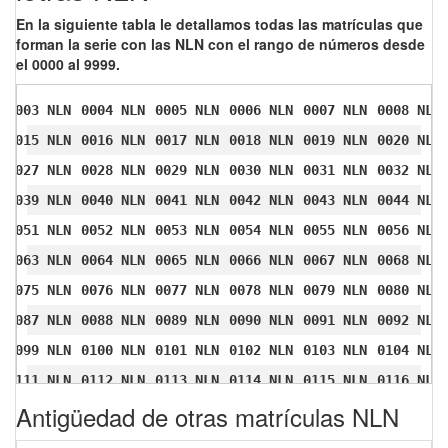
En la siguiente tabla le detallamos todas las matrículas que
forman la serie con las NLN con el rango de números desde
el 0000 al 9999.
0003 NLN
0004 NLN
0005 NLN
0006 NLN
0007 NLN
0008 NLN
0015 NLN
0016 NLN
0017 NLN
0018 NLN
0019 NLN
0020 NLN
0027 NLN
0028 NLN
0029 NLN
0030 NLN
0031 NLN
0032 NLN
0039 NLN
0040 NLN
0041 NLN
0042 NLN
0043 NLN
0044 NLN
0051 NLN
0052 NLN
0053 NLN
0054 NLN
0055 NLN
0056 NLN
0063 NLN
0064 NLN
0065 NLN
0066 NLN
0067 NLN
0068 NLN
0075 NLN
0076 NLN
0077 NLN
0078 NLN
0079 NLN
0080 NLN
0087 NLN
0088 NLN
0089 NLN
0090 NLN
0091 NLN
0092 NLN
0099 NLN
0100 NLN
0101 NLN
0102 NLN
0103 NLN
0104 NLN
0111 NLN
0112 NLN
0113 NLN
0114 NLN
0115 NLN
0116 NLN
Antigüedad de otras matrículas NLN
0123 NLN
0124 NLN
0125 NLN
0126 NLN
0127 NLN
0128 NLN
0135 NLN
0136 NLN
0137 NLN
0138 NLN
0139 NLN
0140 NLN