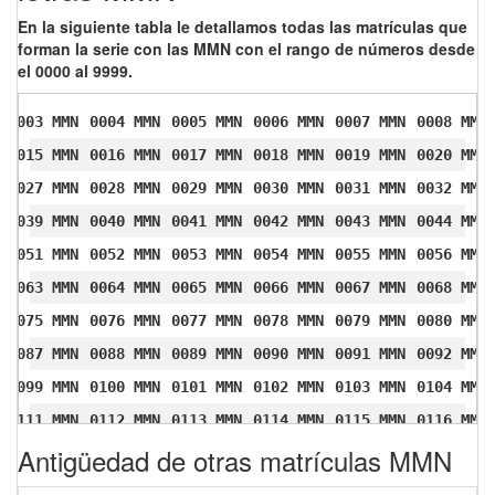
En la siguiente tabla le detallamos todas las matrículas que
forman la serie con las MMN con el rango de números desde
el 0000 al 9999.
0003 MMN
0004 MMN
0005 MMN
0006 MMN
0007 MMN
0008 MMN
0015 MMN
0016 MMN
0017 MMN
0018 MMN
0019 MMN
0020 MMN
0027 MMN
0028 MMN
0029 MMN
0030 MMN
0031 MMN
0032 MMN
0039 MMN
0040 MMN
0041 MMN
0042 MMN
0043 MMN
0044 MMN
0051 MMN
0052 MMN
0053 MMN
0054 MMN
0055 MMN
0056 MMN
0063 MMN
0064 MMN
0065 MMN
0066 MMN
0067 MMN
0068 MMN
0075 MMN
0076 MMN
0077 MMN
0078 MMN
0079 MMN
0080 MMN
0087 MMN
0088 MMN
0089 MMN
0090 MMN
0091 MMN
0092 MMN
0099 MMN
0100 MMN
0101 MMN
0102 MMN
0103 MMN
0104 MMN
0111 MMN
0112 MMN
0113 MMN
0114 MMN
0115 MMN
0116 MMN
Antigüedad de otras matrículas MMN
0123 MMN
0124 MMN
0125 MMN
0126 MMN
0127 MMN
0128 MMN
0135 MMN
0136 MMN
0137 MMN
0138 MMN
0139 MMN
0140 MMN