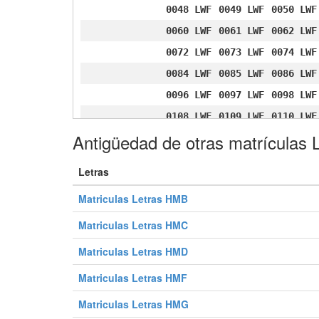
0048 LWF
0049 LWF
0050 LWF
0060 LWF
0061 LWF
0062 LWF
0072 LWF
0073 LWF
0074 LWF
0084 LWF
0085 LWF
0086 LWF
0096 LWF
0097 LWF
0098 LWF
0108 LWF
0109 LWF
0110 LWF
Antigüedad de otras matrículas
0120 LWF
0121 LWF
0122 LWF
0132 LWF
0133 LWF
0134 LWF
Letras
0144 LWF
0145 LWF
0146 LWF
Matriculas Letras HMB
0156 LWF
0157 LWF
0158 LWF
0168 LWF
0169 LWF
0170 LWF
Matriculas Letras HMC
0180 LWF
0181 LWF
0182 LWF
Matriculas Letras HMD
0192 LWF
0193 LWF
0194 LWF
Matriculas Letras HMF
0204 LWF
0205 LWF
0206 LWF
Matriculas Letras HMG
0216 LWF
0217 LWF
0218 LWF