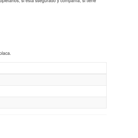
opietarios, si está ssegurado y compañía, si tiene
placa.