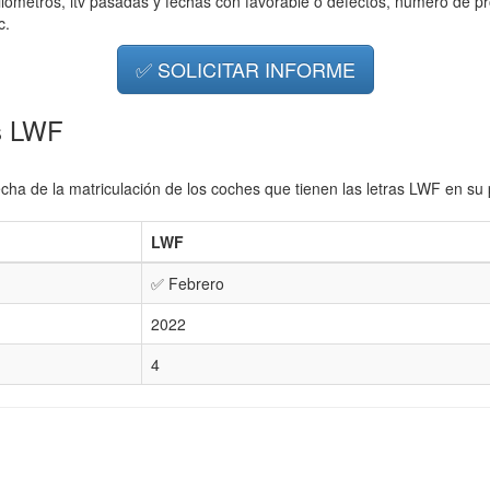
ilometros, itv pasadas y fechas con favorable o defectos, número de pr
c.
✅ SOLICITAR INFORME
as LWF
cha de la matriculación de los coches que tienen las letras LWF en su 
LWF
✅ Febrero
2022
4