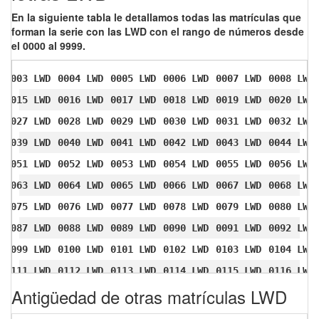
En la siguiente tabla le detallamos todas las matrículas que
forman la serie con las LWD con el rango de números desde
el 0000 al 9999.
0003 LWD
0004 LWD
0005 LWD
0006 LWD
0007 LWD
0008 LWD
0015 LWD
0016 LWD
0017 LWD
0018 LWD
0019 LWD
0020 LWD
0027 LWD
0028 LWD
0029 LWD
0030 LWD
0031 LWD
0032 LWD
0039 LWD
0040 LWD
0041 LWD
0042 LWD
0043 LWD
0044 LWD
0051 LWD
0052 LWD
0053 LWD
0054 LWD
0055 LWD
0056 LWD
0063 LWD
0064 LWD
0065 LWD
0066 LWD
0067 LWD
0068 LWD
0075 LWD
0076 LWD
0077 LWD
0078 LWD
0079 LWD
0080 LWD
0087 LWD
0088 LWD
0089 LWD
0090 LWD
0091 LWD
0092 LWD
0099 LWD
0100 LWD
0101 LWD
0102 LWD
0103 LWD
0104 LWD
0111 LWD
0112 LWD
0113 LWD
0114 LWD
0115 LWD
0116 LWD
Antigüedad de otras matrículas LWD
0123 LWD
0124 LWD
0125 LWD
0126 LWD
0127 LWD
0128 LWD
0135 LWD
0136 LWD
0137 LWD
0138 LWD
0139 LWD
0140 LWD