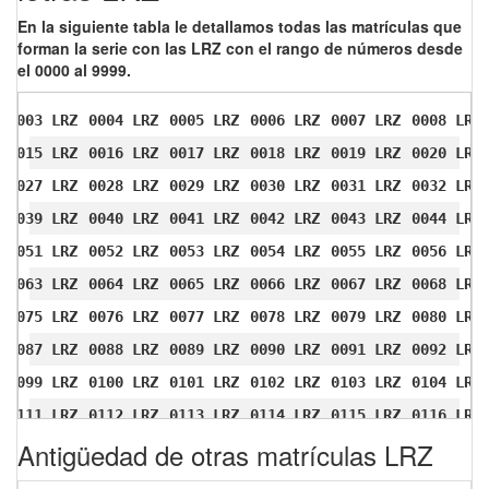
En la siguiente tabla le detallamos todas las matrículas que
forman la serie con las LRZ con el rango de números desde
el 0000 al 9999.
0003 LRZ
0004 LRZ
0005 LRZ
0006 LRZ
0007 LRZ
0008 LRZ
0015 LRZ
0016 LRZ
0017 LRZ
0018 LRZ
0019 LRZ
0020 LRZ
0027 LRZ
0028 LRZ
0029 LRZ
0030 LRZ
0031 LRZ
0032 LRZ
0039 LRZ
0040 LRZ
0041 LRZ
0042 LRZ
0043 LRZ
0044 LRZ
0051 LRZ
0052 LRZ
0053 LRZ
0054 LRZ
0055 LRZ
0056 LRZ
0063 LRZ
0064 LRZ
0065 LRZ
0066 LRZ
0067 LRZ
0068 LRZ
0075 LRZ
0076 LRZ
0077 LRZ
0078 LRZ
0079 LRZ
0080 LRZ
0087 LRZ
0088 LRZ
0089 LRZ
0090 LRZ
0091 LRZ
0092 LRZ
0099 LRZ
0100 LRZ
0101 LRZ
0102 LRZ
0103 LRZ
0104 LRZ
0111 LRZ
0112 LRZ
0113 LRZ
0114 LRZ
0115 LRZ
0116 LRZ
Antigüedad de otras matrículas LRZ
0123 LRZ
0124 LRZ
0125 LRZ
0126 LRZ
0127 LRZ
0128 LRZ
0135 LRZ
0136 LRZ
0137 LRZ
0138 LRZ
0139 LRZ
0140 LRZ