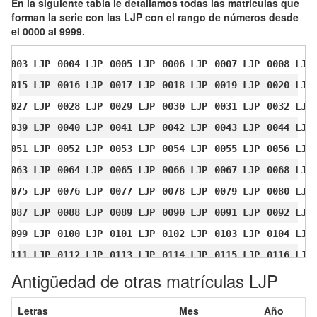
En la siguiente tabla le detallamos todas las matrículas que
forman la serie con las LJP con el rango de números desde
el 0000 al 9999.
0003 LJP
0004 LJP
0005 LJP
0006 LJP
0007 LJP
0008 LJP
0015 LJP
0016 LJP
0017 LJP
0018 LJP
0019 LJP
0020 LJP
0027 LJP
0028 LJP
0029 LJP
0030 LJP
0031 LJP
0032 LJP
0039 LJP
0040 LJP
0041 LJP
0042 LJP
0043 LJP
0044 LJP
0051 LJP
0052 LJP
0053 LJP
0054 LJP
0055 LJP
0056 LJP
0063 LJP
0064 LJP
0065 LJP
0066 LJP
0067 LJP
0068 LJP
0075 LJP
0076 LJP
0077 LJP
0078 LJP
0079 LJP
0080 LJP
0087 LJP
0088 LJP
0089 LJP
0090 LJP
0091 LJP
0092 LJP
0099 LJP
0100 LJP
0101 LJP
0102 LJP
0103 LJP
0104 LJP
0111 LJP
0112 LJP
0113 LJP
0114 LJP
0115 LJP
0116 LJP
Antigüedad de otras matrículas LJP
0123 LJP
0124 LJP
0125 LJP
0126 LJP
0127 LJP
0128 LJP
0135 LJP
0136 LJP
0137 LJP
0138 LJP
0139 LJP
0140 LJP
Letras
Mes
Año