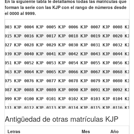
En la siguiente tabla le detallamos todas las matrículas que
forman la serie con las KJP con el rango de números desde
el 0000 al 9999.
0003 KJP
0004 KJP
0005 KJP
0006 KJP
0007 KJP
0008 KJP
0015 KJP
0016 KJP
0017 KJP
0018 KJP
0019 KJP
0020 KJP
0027 KJP
0028 KJP
0029 KJP
0030 KJP
0031 KJP
0032 KJP
0039 KJP
0040 KJP
0041 KJP
0042 KJP
0043 KJP
0044 KJP
0051 KJP
0052 KJP
0053 KJP
0054 KJP
0055 KJP
0056 KJP
0063 KJP
0064 KJP
0065 KJP
0066 KJP
0067 KJP
0068 KJP
0075 KJP
0076 KJP
0077 KJP
0078 KJP
0079 KJP
0080 KJP
0087 KJP
0088 KJP
0089 KJP
0090 KJP
0091 KJP
0092 KJP
0099 KJP
0100 KJP
0101 KJP
0102 KJP
0103 KJP
0104 KJP
0111 KJP
0112 KJP
0113 KJP
0114 KJP
0115 KJP
0116 KJP
Antigüedad de otras matrículas KJP
0123 KJP
0124 KJP
0125 KJP
0126 KJP
0127 KJP
0128 KJP
0135 KJP
0136 KJP
0137 KJP
0138 KJP
0139 KJP
0140 KJP
Letras
Mes
Año