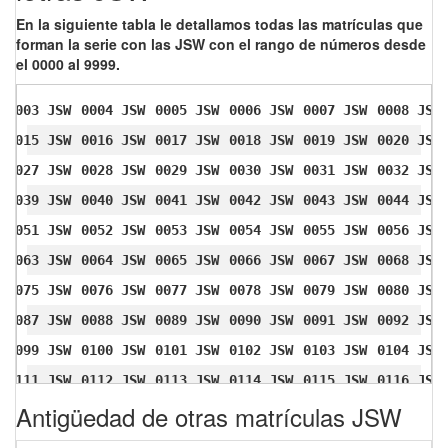
En la siguiente tabla le detallamos todas las matrículas que
forman la serie con las JSW con el rango de números desde
el 0000 al 9999.
0003 JSW
0004 JSW
0005 JSW
0006 JSW
0007 JSW
0008 JSW
0015 JSW
0016 JSW
0017 JSW
0018 JSW
0019 JSW
0020 JSW
0027 JSW
0028 JSW
0029 JSW
0030 JSW
0031 JSW
0032 JSW
0039 JSW
0040 JSW
0041 JSW
0042 JSW
0043 JSW
0044 JSW
0051 JSW
0052 JSW
0053 JSW
0054 JSW
0055 JSW
0056 JSW
0063 JSW
0064 JSW
0065 JSW
0066 JSW
0067 JSW
0068 JSW
0075 JSW
0076 JSW
0077 JSW
0078 JSW
0079 JSW
0080 JSW
0087 JSW
0088 JSW
0089 JSW
0090 JSW
0091 JSW
0092 JSW
0099 JSW
0100 JSW
0101 JSW
0102 JSW
0103 JSW
0104 JSW
0111 JSW
0112 JSW
0113 JSW
0114 JSW
0115 JSW
0116 JSW
Antigüedad de otras matrículas JSW
0123 JSW
0124 JSW
0125 JSW
0126 JSW
0127 JSW
0128 JSW
0135 JSW
0136 JSW
0137 JSW
0138 JSW
0139 JSW
0140 JSW