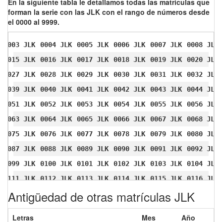
En la siguiente tabla le detallamos todas las matrículas que
forman la serie con las JLK con el rango de números desde
el 0000 al 9999.
0003 JLK
0004 JLK
0005 JLK
0006 JLK
0007 JLK
0008 JLK
0015 JLK
0016 JLK
0017 JLK
0018 JLK
0019 JLK
0020 JLK
0027 JLK
0028 JLK
0029 JLK
0030 JLK
0031 JLK
0032 JLK
0039 JLK
0040 JLK
0041 JLK
0042 JLK
0043 JLK
0044 JLK
0051 JLK
0052 JLK
0053 JLK
0054 JLK
0055 JLK
0056 JLK
0063 JLK
0064 JLK
0065 JLK
0066 JLK
0067 JLK
0068 JLK
0075 JLK
0076 JLK
0077 JLK
0078 JLK
0079 JLK
0080 JLK
0087 JLK
0088 JLK
0089 JLK
0090 JLK
0091 JLK
0092 JLK
0099 JLK
0100 JLK
0101 JLK
0102 JLK
0103 JLK
0104 JLK
0111 JLK
0112 JLK
0113 JLK
0114 JLK
0115 JLK
0116 JLK
Antigüedad de otras matrículas JLK
0123 JLK
0124 JLK
0125 JLK
0126 JLK
0127 JLK
0128 JLK
0135 JLK
0136 JLK
0137 JLK
0138 JLK
0139 JLK
0140 JLK
Letras
Mes
Año