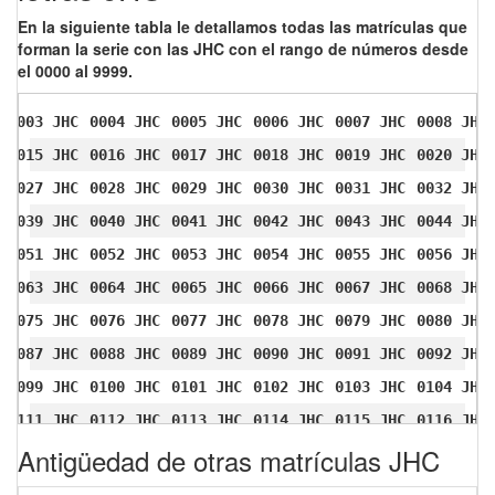
En la siguiente tabla le detallamos todas las matrículas que
forman la serie con las JHC con el rango de números desde
el 0000 al 9999.
0003 JHC
0004 JHC
0005 JHC
0006 JHC
0007 JHC
0008 JHC
0015 JHC
0016 JHC
0017 JHC
0018 JHC
0019 JHC
0020 JHC
0027 JHC
0028 JHC
0029 JHC
0030 JHC
0031 JHC
0032 JHC
0039 JHC
0040 JHC
0041 JHC
0042 JHC
0043 JHC
0044 JHC
0051 JHC
0052 JHC
0053 JHC
0054 JHC
0055 JHC
0056 JHC
0063 JHC
0064 JHC
0065 JHC
0066 JHC
0067 JHC
0068 JHC
0075 JHC
0076 JHC
0077 JHC
0078 JHC
0079 JHC
0080 JHC
0087 JHC
0088 JHC
0089 JHC
0090 JHC
0091 JHC
0092 JHC
0099 JHC
0100 JHC
0101 JHC
0102 JHC
0103 JHC
0104 JHC
0111 JHC
0112 JHC
0113 JHC
0114 JHC
0115 JHC
0116 JHC
Antigüedad de otras matrículas JHC
0123 JHC
0124 JHC
0125 JHC
0126 JHC
0127 JHC
0128 JHC
0135 JHC
0136 JHC
0137 JHC
0138 JHC
0139 JHC
0140 JHC