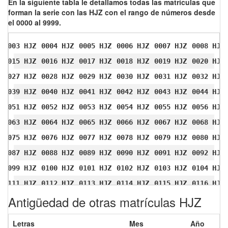
En la siguiente tabla le detallamos todas las matrículas que
forman la serie con las HJZ con el rango de números desde
el 0000 al 9999.
0003 HJZ
0004 HJZ
0005 HJZ
0006 HJZ
0007 HJZ
0008 HJZ
0015 HJZ
0016 HJZ
0017 HJZ
0018 HJZ
0019 HJZ
0020 HJZ
0027 HJZ
0028 HJZ
0029 HJZ
0030 HJZ
0031 HJZ
0032 HJZ
0039 HJZ
0040 HJZ
0041 HJZ
0042 HJZ
0043 HJZ
0044 HJZ
0051 HJZ
0052 HJZ
0053 HJZ
0054 HJZ
0055 HJZ
0056 HJZ
0063 HJZ
0064 HJZ
0065 HJZ
0066 HJZ
0067 HJZ
0068 HJZ
0075 HJZ
0076 HJZ
0077 HJZ
0078 HJZ
0079 HJZ
0080 HJZ
0087 HJZ
0088 HJZ
0089 HJZ
0090 HJZ
0091 HJZ
0092 HJZ
0099 HJZ
0100 HJZ
0101 HJZ
0102 HJZ
0103 HJZ
0104 HJZ
0111 HJZ
0112 HJZ
0113 HJZ
0114 HJZ
0115 HJZ
0116 HJZ
Antigüedad de otras matrículas HJZ
0123 HJZ
0124 HJZ
0125 HJZ
0126 HJZ
0127 HJZ
0128 HJZ
0135 HJZ
0136 HJZ
0137 HJZ
0138 HJZ
0139 HJZ
0140 HJZ
Letras
Mes
Año