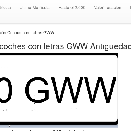
ricula
Ultima Matrícula
Hasta el 2.000
Valor Tasación
ación Coches con Letras GWW
 coches con letras GWW Antigüedad