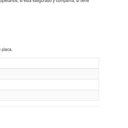
opietarios, si está ssegurado y compañía, si tiene
 placa.