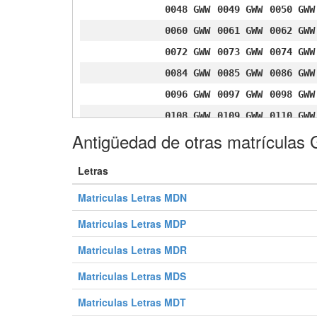
0048 GWW
0049 GWW
0050 GWW
0060 GWW
0061 GWW
0062 GWW
0072 GWW
0073 GWW
0074 GWW
0084 GWW
0085 GWW
0086 GWW
0096 GWW
0097 GWW
0098 GWW
0108 GWW
0109 GWW
0110 GWW
Antigüedad de otras matrícula
0120 GWW
0121 GWW
0122 GWW
0132 GWW
0133 GWW
0134 GWW
Letras
0144 GWW
0145 GWW
0146 GWW
Matriculas Letras MDN
0156 GWW
0157 GWW
0158 GWW
0168 GWW
0169 GWW
0170 GWW
Matriculas Letras MDP
0180 GWW
0181 GWW
0182 GWW
Matriculas Letras MDR
0192 GWW
0193 GWW
0194 GWW
Matriculas Letras MDS
0204 GWW
0205 GWW
0206 GWW
Matriculas Letras MDT
0216 GWW
0217 GWW
0218 GWW