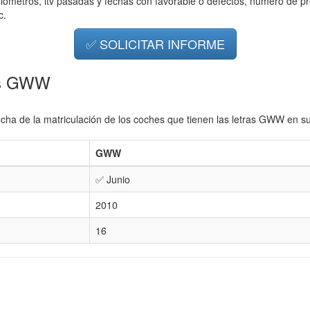
ilometros, itv pasadas y fechas con favorable o defectos, número de pr
c.
✅ SOLICITAR INFORME
ras GWW
echa de la matriculación de los coches que tienen las letras GWW en su
GWW
✅ Junio
2010
16