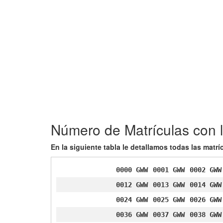
Número de Matrículas con 
En la siguiente tabla le detallamos todas las mat
0000 GWW
0001 GWW
0002 GWW
0012 GWW
0013 GWW
0014 GWW
0024 GWW
0025 GWW
0026 GWW
0036 GWW
0037 GWW
0038 GWW