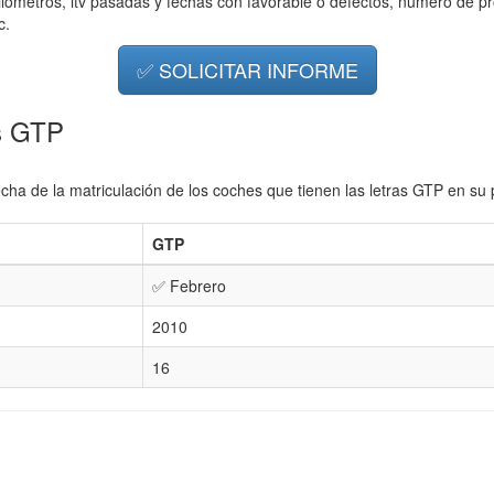
ilometros, itv pasadas y fechas con favorable o defectos, número de pr
c.
✅ SOLICITAR INFORME
as GTP
cha de la matriculación de los coches que tienen las letras GTP en su 
GTP
✅ Febrero
2010
16