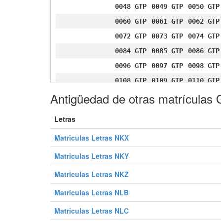
0048 GTP
0049 GTP
0050 GTP
0060 GTP
0061 GTP
0062 GTP
0072 GTP
0073 GTP
0074 GTP
0084 GTP
0085 GTP
0086 GTP
0096 GTP
0097 GTP
0098 GTP
0108 GTP
0109 GTP
0110 GTP
Antigüedad de otras matrículas
0120 GTP
0121 GTP
0122 GTP
0132 GTP
0133 GTP
0134 GTP
Letras
0144 GTP
0145 GTP
0146 GTP
Matriculas Letras NKX
0156 GTP
0157 GTP
0158 GTP
0168 GTP
0169 GTP
0170 GTP
Matriculas Letras NKY
0180 GTP
0181 GTP
0182 GTP
Matriculas Letras NKZ
0192 GTP
0193 GTP
0194 GTP
Matriculas Letras NLB
0204 GTP
0205 GTP
0206 GTP
Matriculas Letras NLC
0216 GTP
0217 GTP
0218 GTP