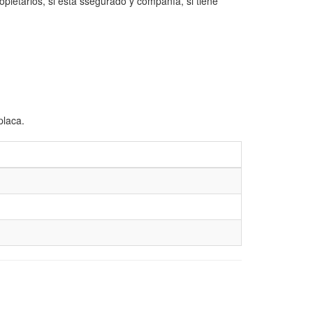
opietarios, si está ssegurado y compañía, si tiene
placa.