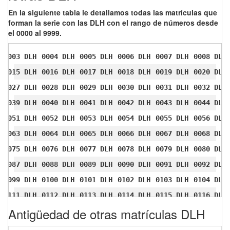
En la siguiente tabla le detallamos todas las matrículas que
forman la serie con las DLH con el rango de números desde
el 0000 al 9999.
0003 DLH
0004 DLH
0005 DLH
0006 DLH
0007 DLH
0008 DLH
0015 DLH
0016 DLH
0017 DLH
0018 DLH
0019 DLH
0020 DLH
0027 DLH
0028 DLH
0029 DLH
0030 DLH
0031 DLH
0032 DLH
0039 DLH
0040 DLH
0041 DLH
0042 DLH
0043 DLH
0044 DLH
0051 DLH
0052 DLH
0053 DLH
0054 DLH
0055 DLH
0056 DLH
0063 DLH
0064 DLH
0065 DLH
0066 DLH
0067 DLH
0068 DLH
0075 DLH
0076 DLH
0077 DLH
0078 DLH
0079 DLH
0080 DLH
0087 DLH
0088 DLH
0089 DLH
0090 DLH
0091 DLH
0092 DLH
0099 DLH
0100 DLH
0101 DLH
0102 DLH
0103 DLH
0104 DLH
0111 DLH
0112 DLH
0113 DLH
0114 DLH
0115 DLH
0116 DLH
Antigüedad de otras matrículas DLH
0123 DLH
0124 DLH
0125 DLH
0126 DLH
0127 DLH
0128 DLH
0135 DLH
0136 DLH
0137 DLH
0138 DLH
0139 DLH
0140 DLH