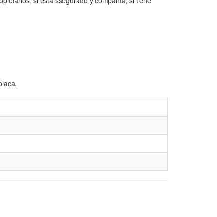
opietarios, si está ssegurado y compañía, si tiene
placa.