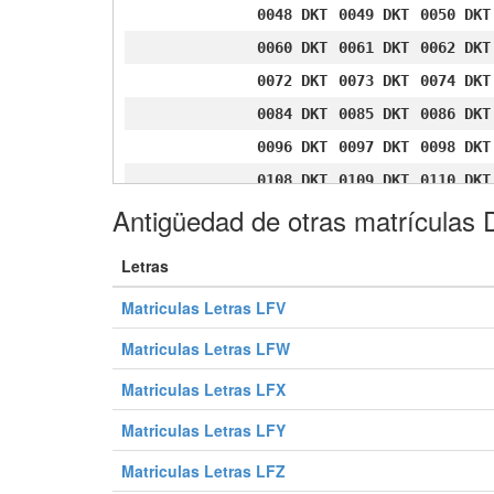
0048 DKT
0049 DKT
0050 DKT
0060 DKT
0061 DKT
0062 DKT
0072 DKT
0073 DKT
0074 DKT
0084 DKT
0085 DKT
0086 DKT
0096 DKT
0097 DKT
0098 DKT
0108 DKT
0109 DKT
0110 DKT
Antigüedad de otras matrículas
0120 DKT
0121 DKT
0122 DKT
0132 DKT
0133 DKT
0134 DKT
Letras
0144 DKT
0145 DKT
0146 DKT
Matriculas Letras LFV
0156 DKT
0157 DKT
0158 DKT
0168 DKT
0169 DKT
0170 DKT
Matriculas Letras LFW
0180 DKT
0181 DKT
0182 DKT
Matriculas Letras LFX
0192 DKT
0193 DKT
0194 DKT
Matriculas Letras LFY
0204 DKT
0205 DKT
0206 DKT
Matriculas Letras LFZ
0216 DKT
0217 DKT
0218 DKT