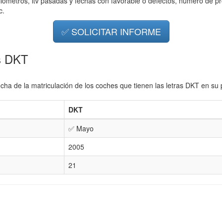
ilometros, itv pasadas y fechas con favorable o defectos, número de pr
c.
✅ SOLICITAR INFORME
as DKT
cha de la matriculación de los coches que tienen las letras DKT en su 
DKT
✅ Mayo
2005
21