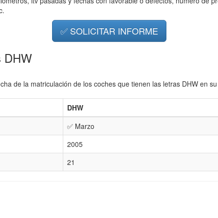
ilometros, itv pasadas y fechas con favorable o defectos, número de pr
c.
✅ SOLICITAR INFORME
as DHW
echa de la matriculación de los coches que tienen las letras DHW en su
DHW
✅ Marzo
2005
21