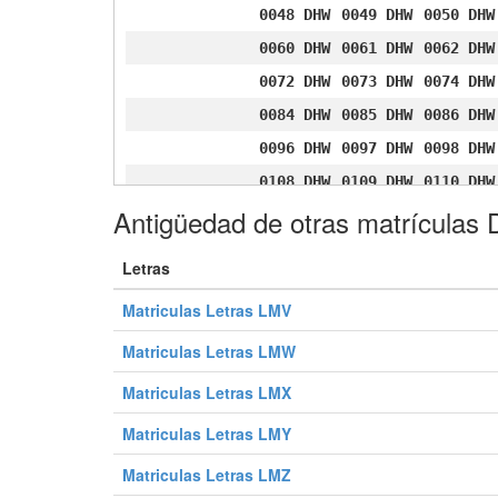
0048 DHW
0049 DHW
0050 DHW
0060 DHW
0061 DHW
0062 DHW
0072 DHW
0073 DHW
0074 DHW
0084 DHW
0085 DHW
0086 DHW
0096 DHW
0097 DHW
0098 DHW
0108 DHW
0109 DHW
0110 DHW
Antigüedad de otras matrícula
0120 DHW
0121 DHW
0122 DHW
0132 DHW
0133 DHW
0134 DHW
Letras
0144 DHW
0145 DHW
0146 DHW
Matriculas Letras LMV
0156 DHW
0157 DHW
0158 DHW
0168 DHW
0169 DHW
0170 DHW
Matriculas Letras LMW
0180 DHW
0181 DHW
0182 DHW
Matriculas Letras LMX
0192 DHW
0193 DHW
0194 DHW
Matriculas Letras LMY
0204 DHW
0205 DHW
0206 DHW
Matriculas Letras LMZ
0216 DHW
0217 DHW
0218 DHW