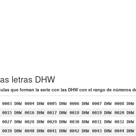
las letras DHW
ículas que forman la serie con las DHW con el rango de números de
0003 DHW
0004 DHW
0005 DHW
0006 DHW
0007 DHW
0008 DHW
0015 DHW
0016 DHW
0017 DHW
0018 DHW
0019 DHW
0020 DHW
0027 DHW
0028 DHW
0029 DHW
0030 DHW
0031 DHW
0032 DHW
0039 DHW
0040 DHW
0041 DHW
0042 DHW
0043 DHW
0044 DHW