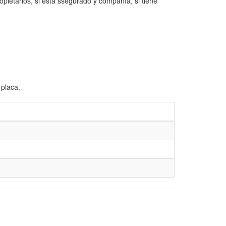
opietarios, si está ssegurado y compañía, si tiene
 placa.