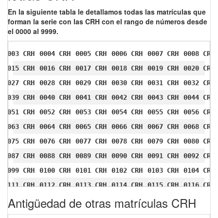
En la siguiente tabla le detallamos todas las matrículas que
forman la serie con las CRH con el rango de números desde
el 0000 al 9999.
0003 CRH
0004 CRH
0005 CRH
0006 CRH
0007 CRH
0008 CRH
0015 CRH
0016 CRH
0017 CRH
0018 CRH
0019 CRH
0020 CRH
0027 CRH
0028 CRH
0029 CRH
0030 CRH
0031 CRH
0032 CRH
0039 CRH
0040 CRH
0041 CRH
0042 CRH
0043 CRH
0044 CRH
0051 CRH
0052 CRH
0053 CRH
0054 CRH
0055 CRH
0056 CRH
0063 CRH
0064 CRH
0065 CRH
0066 CRH
0067 CRH
0068 CRH
0075 CRH
0076 CRH
0077 CRH
0078 CRH
0079 CRH
0080 CRH
0087 CRH
0088 CRH
0089 CRH
0090 CRH
0091 CRH
0092 CRH
0099 CRH
0100 CRH
0101 CRH
0102 CRH
0103 CRH
0104 CRH
0111 CRH
0112 CRH
0113 CRH
0114 CRH
0115 CRH
0116 CRH
Antigüedad de otras matrículas CRH
0123 CRH
0124 CRH
0125 CRH
0126 CRH
0127 CRH
0128 CRH
0135 CRH
0136 CRH
0137 CRH
0138 CRH
0139 CRH
0140 CRH