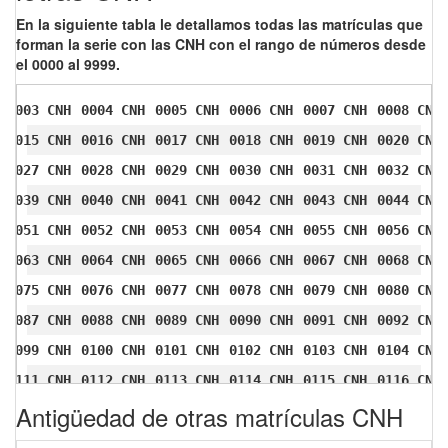
En la siguiente tabla le detallamos todas las matrículas que
forman la serie con las CNH con el rango de números desde
el 0000 al 9999.
0003 CNH
0004 CNH
0005 CNH
0006 CNH
0007 CNH
0008 CNH
0015 CNH
0016 CNH
0017 CNH
0018 CNH
0019 CNH
0020 CNH
0027 CNH
0028 CNH
0029 CNH
0030 CNH
0031 CNH
0032 CNH
0039 CNH
0040 CNH
0041 CNH
0042 CNH
0043 CNH
0044 CNH
0051 CNH
0052 CNH
0053 CNH
0054 CNH
0055 CNH
0056 CNH
0063 CNH
0064 CNH
0065 CNH
0066 CNH
0067 CNH
0068 CNH
0075 CNH
0076 CNH
0077 CNH
0078 CNH
0079 CNH
0080 CNH
0087 CNH
0088 CNH
0089 CNH
0090 CNH
0091 CNH
0092 CNH
0099 CNH
0100 CNH
0101 CNH
0102 CNH
0103 CNH
0104 CNH
0111 CNH
0112 CNH
0113 CNH
0114 CNH
0115 CNH
0116 CNH
Antigüedad de otras matrículas CNH
0123 CNH
0124 CNH
0125 CNH
0126 CNH
0127 CNH
0128 CNH
0135 CNH
0136 CNH
0137 CNH
0138 CNH
0139 CNH
0140 CNH