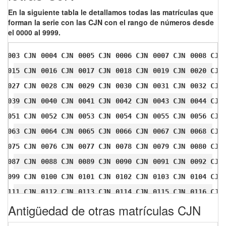
En la siguiente tabla le detallamos todas las matrículas que
forman la serie con las CJN con el rango de números desde
el 0000 al 9999.
0003 CJN
0004 CJN
0005 CJN
0006 CJN
0007 CJN
0008 CJN
0015 CJN
0016 CJN
0017 CJN
0018 CJN
0019 CJN
0020 CJN
0027 CJN
0028 CJN
0029 CJN
0030 CJN
0031 CJN
0032 CJN
0039 CJN
0040 CJN
0041 CJN
0042 CJN
0043 CJN
0044 CJN
0051 CJN
0052 CJN
0053 CJN
0054 CJN
0055 CJN
0056 CJN
0063 CJN
0064 CJN
0065 CJN
0066 CJN
0067 CJN
0068 CJN
0075 CJN
0076 CJN
0077 CJN
0078 CJN
0079 CJN
0080 CJN
0087 CJN
0088 CJN
0089 CJN
0090 CJN
0091 CJN
0092 CJN
0099 CJN
0100 CJN
0101 CJN
0102 CJN
0103 CJN
0104 CJN
0111 CJN
0112 CJN
0113 CJN
0114 CJN
0115 CJN
0116 CJN
Antigüedad de otras matrículas CJN
0123 CJN
0124 CJN
0125 CJN
0126 CJN
0127 CJN
0128 CJN
0135 CJN
0136 CJN
0137 CJN
0138 CJN
0139 CJN
0140 CJN