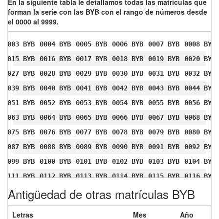
En la siguiente tabla le detallamos todas las matrículas que
forman la serie con las BYB con el rango de números desde
el 0000 al 9999.
0003 BYB
0004 BYB
0005 BYB
0006 BYB
0007 BYB
0008 BYB
0015 BYB
0016 BYB
0017 BYB
0018 BYB
0019 BYB
0020 BYB
0027 BYB
0028 BYB
0029 BYB
0030 BYB
0031 BYB
0032 BYB
0039 BYB
0040 BYB
0041 BYB
0042 BYB
0043 BYB
0044 BYB
0051 BYB
0052 BYB
0053 BYB
0054 BYB
0055 BYB
0056 BYB
0063 BYB
0064 BYB
0065 BYB
0066 BYB
0067 BYB
0068 BYB
0075 BYB
0076 BYB
0077 BYB
0078 BYB
0079 BYB
0080 BYB
0087 BYB
0088 BYB
0089 BYB
0090 BYB
0091 BYB
0092 BYB
0099 BYB
0100 BYB
0101 BYB
0102 BYB
0103 BYB
0104 BYB
0111 BYB
0112 BYB
0113 BYB
0114 BYB
0115 BYB
0116 BYB
Antigüedad de otras matrículas BYB
0123 BYB
0124 BYB
0125 BYB
0126 BYB
0127 BYB
0128 BYB
0135 BYB
0136 BYB
0137 BYB
0138 BYB
0139 BYB
0140 BYB
Letras
Mes
Año