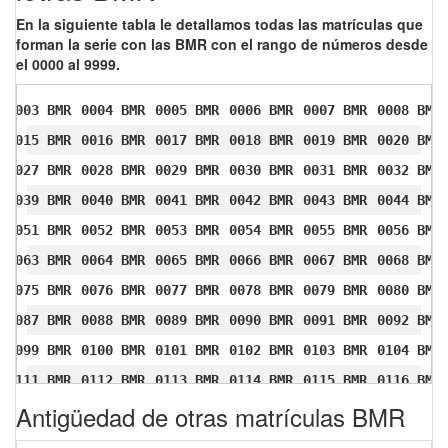
En la siguiente tabla le detallamos todas las matrículas que
forman la serie con las BMR con el rango de números desde
el 0000 al 9999.
0003 BMR
0004 BMR
0005 BMR
0006 BMR
0007 BMR
0008 BMR
0015 BMR
0016 BMR
0017 BMR
0018 BMR
0019 BMR
0020 BMR
0027 BMR
0028 BMR
0029 BMR
0030 BMR
0031 BMR
0032 BMR
0039 BMR
0040 BMR
0041 BMR
0042 BMR
0043 BMR
0044 BMR
0051 BMR
0052 BMR
0053 BMR
0054 BMR
0055 BMR
0056 BMR
0063 BMR
0064 BMR
0065 BMR
0066 BMR
0067 BMR
0068 BMR
0075 BMR
0076 BMR
0077 BMR
0078 BMR
0079 BMR
0080 BMR
0087 BMR
0088 BMR
0089 BMR
0090 BMR
0091 BMR
0092 BMR
0099 BMR
0100 BMR
0101 BMR
0102 BMR
0103 BMR
0104 BMR
0111 BMR
0112 BMR
0113 BMR
0114 BMR
0115 BMR
0116 BMR
Antigüedad de otras matrículas BMR
0123 BMR
0124 BMR
0125 BMR
0126 BMR
0127 BMR
0128 BMR
0135 BMR
0136 BMR
0137 BMR
0138 BMR
0139 BMR
0140 BMR